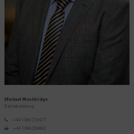
Michael Wooldridge
Betriebsleitung
+44 1384 276977
+44 1384 294892