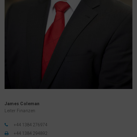
James Coleman
Leiter Finanzen
+44 1384 276974
+44 1384 294892