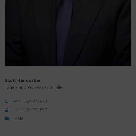
Scott Handsaker
Lager- und Prozesskontrolle
+44 1384 276973
+44 1384 294892
E-Mail