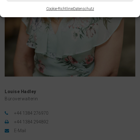
Cookie-Richtlinie
Datenschutz
Louise Hadley
Büroverwalterin
+44 1384 276970
+44 1384 294892
E-Mail