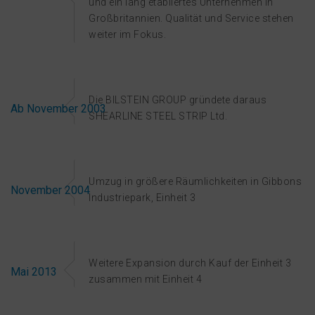
und ein lang etabliertes Unternehmen in
Großbritannien. Qualität und Service stehen
weiter im Fokus.
Die BILSTEIN GROUP gründete daraus
Ab November 2003
SHEARLINE STEEL STRIP Ltd.
Umzug in größere Räumlichkeiten in Gibbons
November 2004
Industriepark, Einheit 3
Weitere Expansion durch Kauf der Einheit 3
Mai 2013
zusammen mit Einheit 4