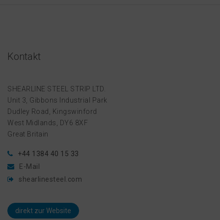
Kontakt
SHEARLINE STEEL STRIP LTD.
Unit 3, Gibbons Industrial Park
Dudley Road, Kingswinford
West Midlands, DY6 8XF
Great Britain
+44 1384 40 15 33
E-Mail
shearlinesteel.com
direkt zur Website