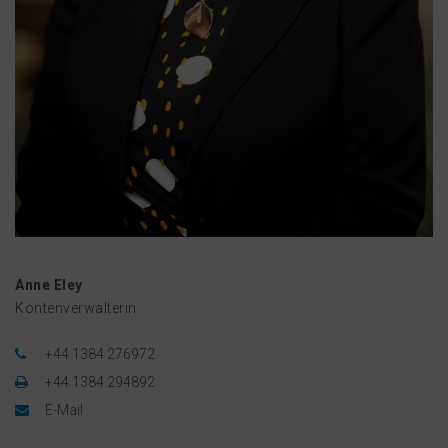
Anne Eley
Kontenverwalterin
+44 1384 276972
+44 1384 294892
E-Mail