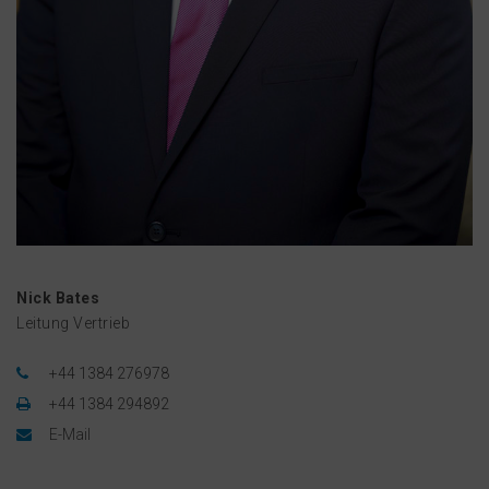
Nick Bates
Leitung Vertrieb
+44 1384 276978
+44 1384 294892
E-Mail