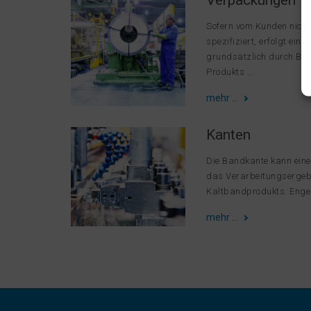
Verpackungen
Sofern vom Kunden nicht 
spezifiziert, erfolgt ein
grundsätzlich durch Bea
Produkts ...
mehr …
Kanten
Die Bandkante kann eine
das Verarbeitungsergebn
Kaltbandprodukts. Enge B
mehr …