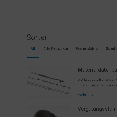
Sorten
All
Alle Produkte
Federstähle
Sonde
Materialdatenb
Werkzeugstähle weisen g
unterschiedlicher werksto
mehr …
Vergütungsstähl