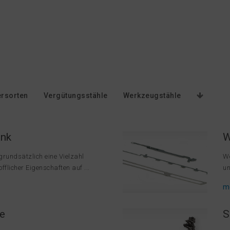
rsorten
Vergütungsstähle
Werkzeugstähle
ank
W
rundsätzlich eine Vielzahl
We
fflicher Eigenschaften auf ...
un
m
e
S