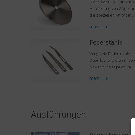
Die in der BILSTEIN GRO
Herstellung von Sägen u
die speziellen Anforderun
mehr …
Federstähle
Vergütete Federstähle, a
Oberfläche, bieten unser
Anwendungsspektrum un
mehr …
Ausführungen