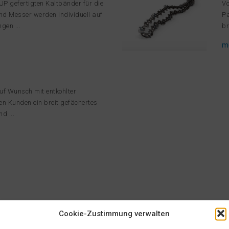
UP gefertigten Kaltbänder für die
Vo
nd Messer werden individuell auf
Pa
gen ...
br
m
uf Wunsch mit entkohlter
en Kunden ein breit gefächertes
d ...
Cookie-Zustimmung verwalten