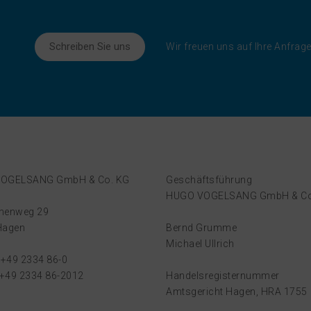
Schreiben Sie uns
Wir freuen uns auf Ihre Anfrage
OGELSANG GmbH & Co. KG
Geschäftsführung
HUGO VOGELSANG GmbH & Co
nenweg 29
Hagen
Bernd Grumme
Michael Ullrich
 +49 2334 86-0
 +49 2334 86-2012
Handelsregisternummer
Amtsgericht Hagen, HRA 1755