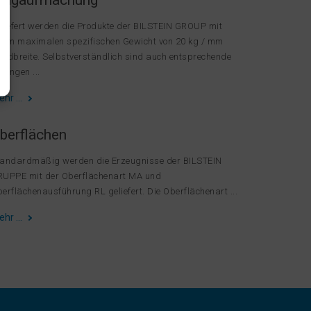
ingaufmachung
liefert werden die Produkte der BILSTEIN GROUP mit
nem maximalen spezifischen Gewicht von 20 kg / mm
ndbreite. Selbstverständlich sind auch entsprechende
ilungen ...
ehr …
berflächen
andardmäßig werden die Erzeugnisse der BILSTEIN
UPPE mit der Oberflächenart MA und
erflächenausführung RL geliefert. Die Oberflächenart ...
ehr …