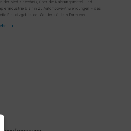
n der Medizintechnik, über die Nahrungsmittel- und
pierindustrie bis hin zu Automotive-Anwendungen – das
eite Einsatzgebiet der Sonderstähle in Form von ...
ehr …