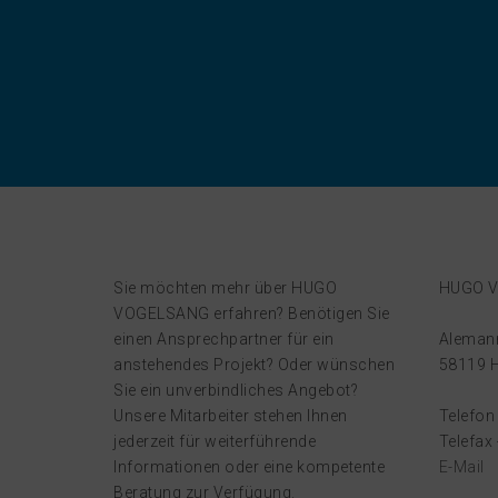
Sie möchten mehr über HUGO
HUGO V
VOGELSANG erfahren? Benötigen Sie
einen Ansprechpartner für ein
Aleman
anstehendes Projekt? Oder wünschen
58119 
Sie ein unverbindliches Angebot?
Unsere Mitarbeiter stehen Ihnen
Telefon
jederzeit für weiterführende
Telefax
Informationen oder eine kompetente
E-Mail
Beratung zur Verfügung.