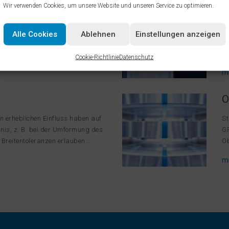
R
Wir verwenden Cookies, um unsere Website und unseren Service zu optimieren.
ausdrücklich als fettfrei
Ge
 erster Korrosionsschutz
ei
Alle Cookies
Ablehnen
Einstellungen anzeigen
ufschlagung des zu liefernden
Ba
Te
Cookie-Richtlinie
Datenschutz
m
O
n erheblichen Einfluss haben auf
St
is, z. B. bei der Umformung des
GR
reitentoleranzen erlauben ...
Ob
m