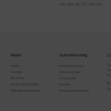
USt.-IdNr. DE 125 143 218
Menü
Schnelleinstieg
L
Da
Home
Kundenberatung
He
Kontakt
Anwendungen
me
BILSTEIN
Downloads
I
HUGO VOGELSANG
Karriere
D
Aktuelle Nachrichten
Hinweisgebersystem