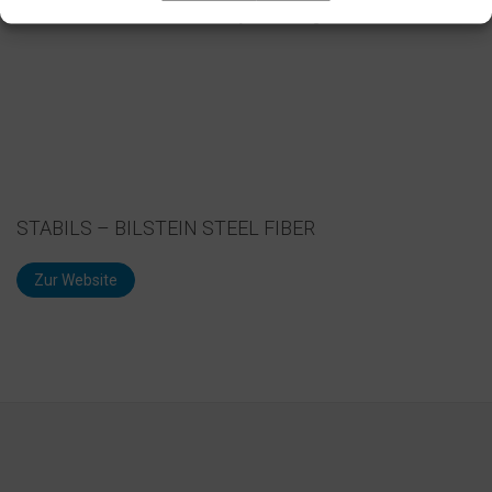
innovativen Stahlfaser bereits jetzt verfügbar.
STABILS – BILSTEIN STEEL FIBER
Zur Website