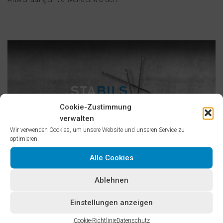
Cookie-Zustimmung
verwalten
Wir verwenden Cookies, um unsere Website und unseren Service zu
optimieren.
Alle Cookies
Für die Anlagentechnik zur Herstellung der hochfesten
Ablehnen
Stahlfasern investiert die BILSTEIN GROUP am Stammsitz in
Hagen langfristig einen zweistelligen Millionenbetrag. Ab Mitte
Einstellungen anzeigen
2023 wird die Produktion hochgefahren. Für Versuche /
Bauteil-Erprobungen sind entsprechende Mengen der
Cookie-Richtlinie
Datenschutz